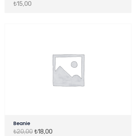
₺
15,00
Beanie
Orijinal
Şu
₺
20,00
₺
18,00
fiyat:
andaki