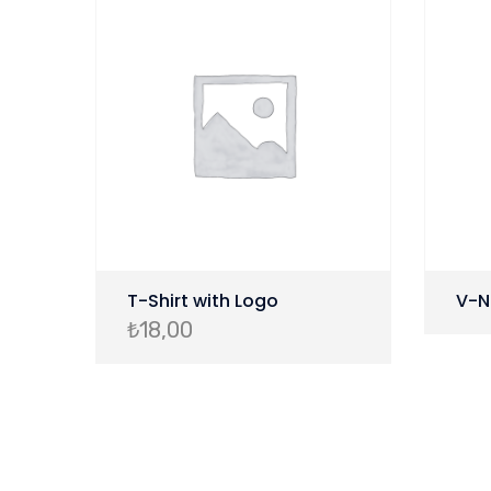
T-Shirt with Logo
V-N
₺
18,00