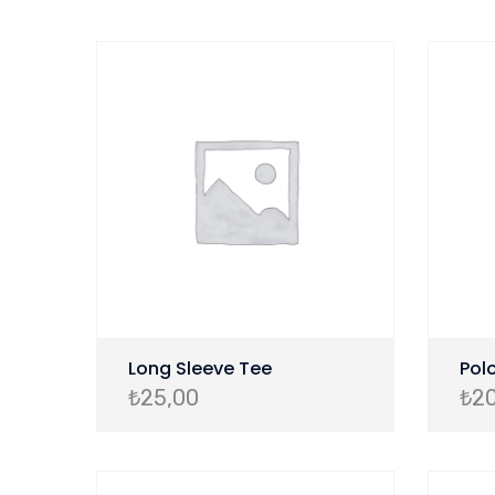
Long Sleeve Tee
Pol
₺
25,00
₺
2